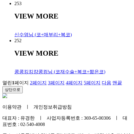
253
VIEW MORE
신수염님 (코+매부리+복코)
252
VIEW MORE
콩콩킹킹컁콩컹님 (코재수술+복코+짧은코)
열린
1
페이지
2
페이지
3
페이지
4
페이지
5
페이지
다음
맨끝
상단으로
이용약관
ㅣ
개인정보취급방침
대표자 : 유경한 ㅣ 사업자등록번호 : 369-65-00306 ㅣ 대
표번호 : 02-540-4008