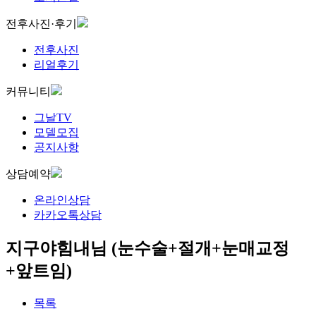
전후사진·후기
전후사진
리얼후기
커뮤니티
그날TV
모델모집
공지사항
상담예약
온라인상담
카카오톡상담
지구야힘내님 (눈수술+절개+눈매교정
+앞트임)
목록