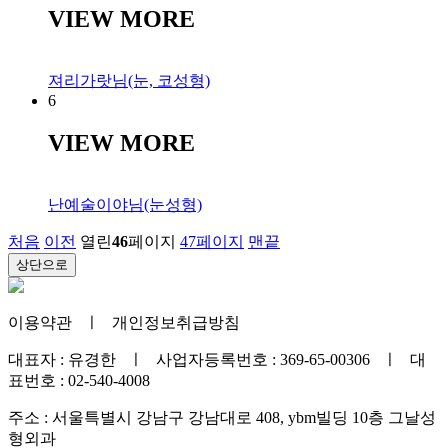
VIEW MORE
져리가랏님(눈, 코성형)
6
VIEW MORE
난예술이야님(눈성형)
처음
이전
열린
46
페이지
47
페이지
맨끝
상단으로
이용약관
ㅣ
개인정보취급방침
대표자 : 유경한 ㅣ 사업자등록번호 : 369-65-00306 ㅣ 대
표번호 : 02-540-4008
주소 : 서울특별시 강남구 강남대로 408, ybm빌딩 10층 그날성
형외과