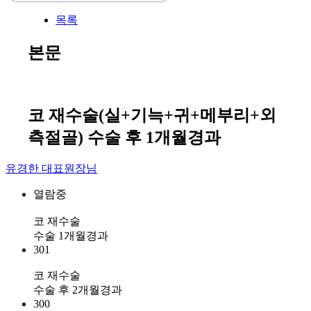
목록
본문
코 재수술(실+기늑+귀+메부리+외
측절골) 수술 후 1개월경과
유경한 대표원장님
열람중
코 재수술
수술 1개월경과
301
코 재수술
수술 후 2개월경과
300