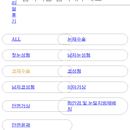
리
얼
후
기
눈재수술
ALL
첫눈성형
남자눈성형
코재수술
코성형
남자코성형
이마거상
하안검 및 눈밑지방재배
안면거상
치
안면윤곽