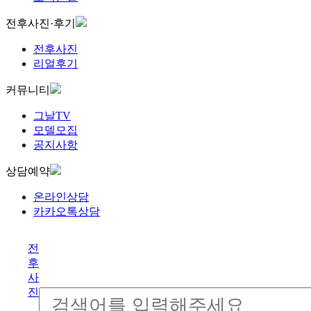
전후사진·후기
전후사진
리얼후기
커뮤니티
그날TV
모델모집
공지사항
상담예약
온라인상담
카카오톡상담
전
후
사
진