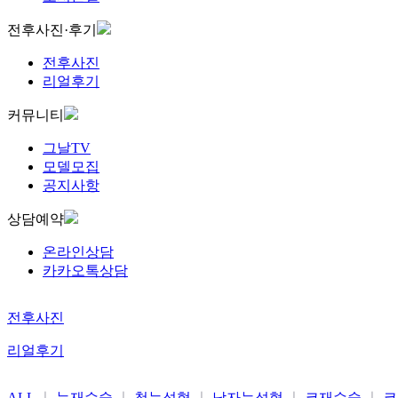
전후사진·후기
전후사진
리얼후기
커뮤니티
그날TV
모델모집
공지사항
상담예약
온라인상담
카카오톡상담
전후사진
리얼후기
ALL
눈재수술
첫눈성형
남자눈성형
코재수술
코