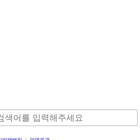
밑지방재배치
안면윤곽