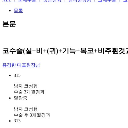
목록
본문
코수술(실+비+(귀)+기늑+복코+비주휜것교
유경한 대표원장님
315
남자 코성형
수술 3개월경과
열람중
남자 코성형
수술 후 3개월경과
313