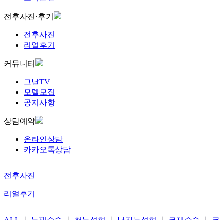
전후사진·후기
전후사진
리얼후기
커뮤니티
그날TV
모델모집
공지사항
상담예약
온라인상담
카카오톡상담
전후사진
리얼후기
ALL
눈재수술
첫눈성형
남자눈성형
코재수술
코