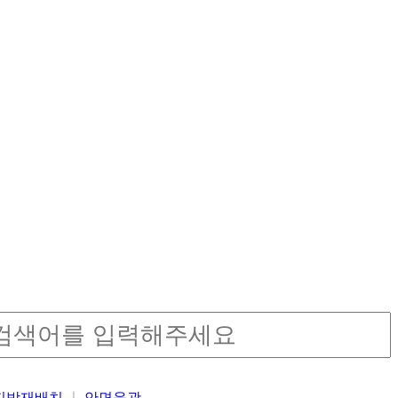
밑지방재배치
안면윤곽