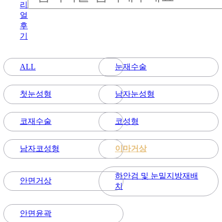
리
얼
후
기
눈재수술
ALL
첫눈성형
남자눈성형
코재수술
코성형
남자코성형
이마거상
하안검 및 눈밑지방재배
안면거상
치
안면윤곽