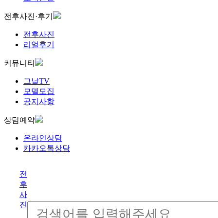
전후사진·후기
전후사진
리얼후기
커뮤니티
그날TV
모델모집
공지사항
상담예약
온라인상담
카카오톡상담
전
후
사
진