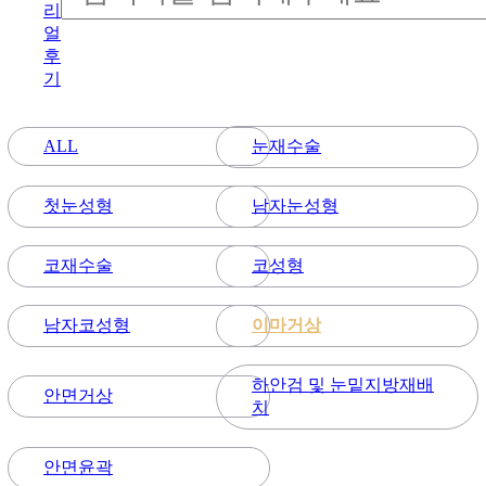
리
얼
후
기
눈재수술
ALL
첫눈성형
남자눈성형
코재수술
코성형
남자코성형
이마거상
하안검 및 눈밑지방재배
안면거상
치
안면윤곽