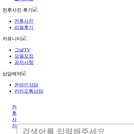
전후사진·후기
전후사진
리얼후기
커뮤니티
그날TV
모델모집
공지사항
상담예약
온라인상담
카카오톡상담
전
후
사
진