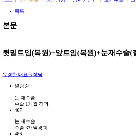
목록
본문
뒷밑트임(복원)+앞트임(복원)+눈재수술(
유경한 대표원장님
열람중
눈 재수술
수술 1개월 경과
487
눈 재수술
수술 3개월경과
486