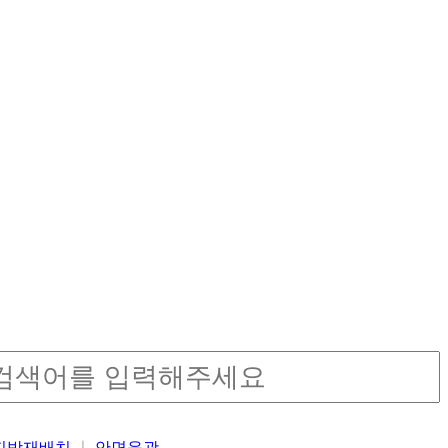
밑지방재배치
안면윤곽