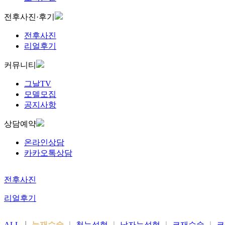
전후사진·후기
전후사진
리얼후기
커뮤니티
그날TV
모델모집
공지사항
상담예약
온라인상담
카카오톡상담
전후사진
리얼후기
ALL
눈재수술
첫눈성형
남자눈성형
코재수술
코