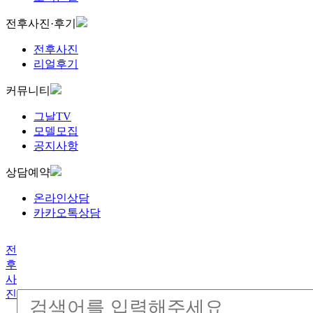
전후사진·후기
전후사진
리얼후기
커뮤니티
그날TV
모델모집
공지사항
상담예약
온라인상담
카카오톡상담
전
후
사
진