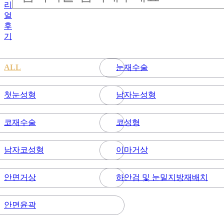
리
얼
후
기
눈재수술
ALL
첫눈성형
남자눈성형
코재수술
코성형
남자코성형
이마거상
안면거상
하안검 및 눈밑지방재배치
안면윤곽